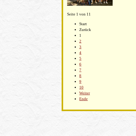
Seite 1 von 11
Start
Zurück
1
2
3
4
5
6
7
8
9
10
Weiter
Ende