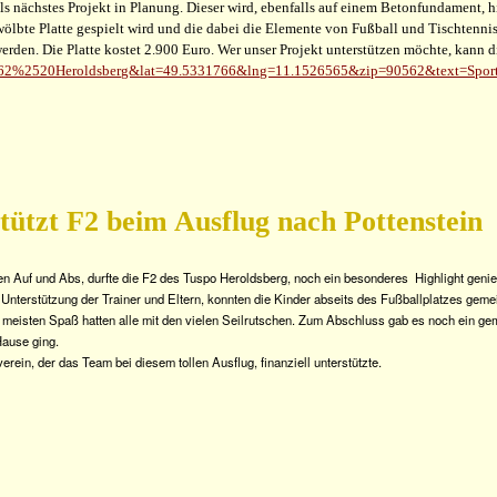
ls nächstes Projekt in Planung. Dieser wird, ebenfalls auf einem Betonfundament, hi
ölbte Platte gespielt wird und die dabei die Elemente von Fußball und Tischtennis
werden. Die Platte kostet 2.900 Euro. Wer unser Projekt unterstützen möchte, kann
90562%2520Heroldsberg&lat=49.5331766&lng=11.1526565&zip=90562&text=Spor
tützt F2 beim Ausflug nach Pottenstein
hen Auf und Abs, durfte die F2 des Tuspo Heroldsberg, noch ein besonderes Highlight geni
it Unterstützung der Trainer und Eltern, konnten die Kinder abseits des Fußballplatzes ge
 meisten Spaß hatten alle mit den vielen Seilrutschen.
Zum Abschluss gab es noch ein ge
Hause ging.
 dem Fußball Förderverein, der das Team bei die