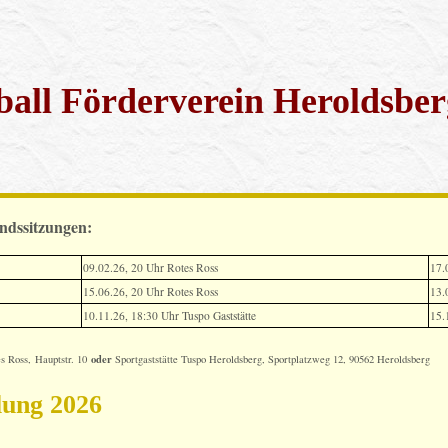
all Förderverein Heroldsberg
andssitzungen:
09.02.26, 20 Uhr Rotes Ross
17.
15.06.26, 20 Uhr Rotes Ross
13.
10.11.26, 18:30 Uhr Tuspo Gaststätte
15.
oder
es Ross, Hauptstr. 10
Sportgaststätte Tuspo Heroldsberg, Sportplatzweg 12, 90562 Heroldsberg
lung 2026